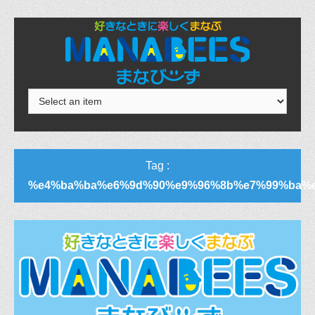
Tag :
%e4%ba%ba%e6%9d%90%e9%96%8b%e7%99%ba%e