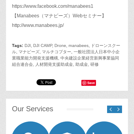
https://www.facebook.com/manabees1
【Manabees（マナビーズ）Webセミナー】
http://www.manabees.jp/
Tags:
DJI
,
DJI CAMP
,
Drone
,
manabees
,
ドローンスクー
ル
,
マナビーズ
,
マルチコプター
,
一般社団法人日本中小企
業職業能力開発支援機構
,
中央建設企業経営新興事業協同
組合連合会
,
人材開発支援助成金
,
助成金
,
研修
Save
Our Services